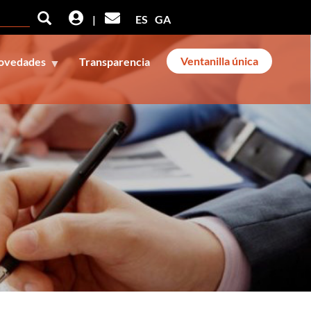
Buscar
Buscar
|
ES
GA
Ventanilla única
ovedades
Transparencia