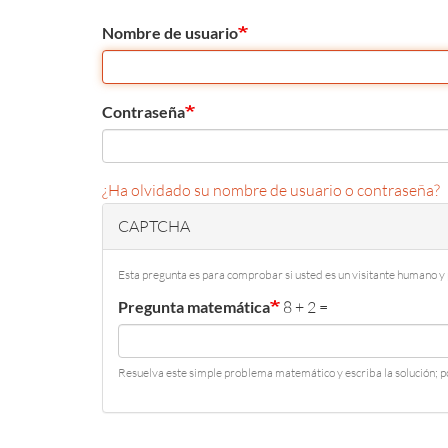
Primary
Nombre de usuario
tabs
Contraseña
¿Ha olvidado su nombre de usuario o contraseña?
CAPTCHA
Esta pregunta es para comprobar si usted es un visitante humano 
Pregunta matemática
8 + 2 =
Resuelva este simple problema matemático y escriba la solución; po