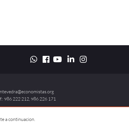
ntevedra@economistas.org
lf.: 986 222 212, 986 226 171
te a continuacion.