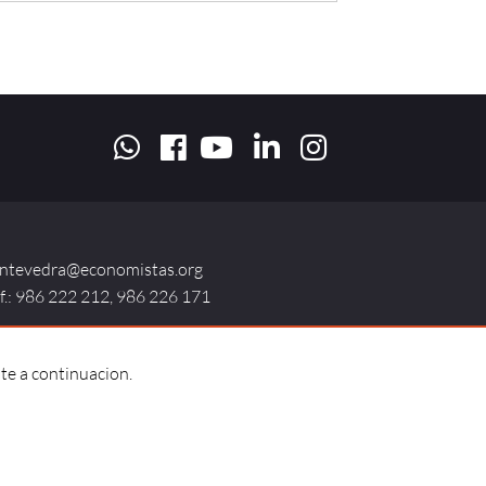
ntevedra@economistas.org
lf.: 986 222 212, 986 226 171
te a continuacion.
ntactar |
Código deontológico |