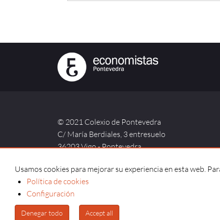
© 2021 Colexio de Pontevedra
C/ María Berdiales, 3 entresuelo
36203 Vigo - Pontevedra
Usamos cookies para mejorar su experiencia en esta web. Para 
Política de cookies
Aviso legal |
Política de privacidad |
Política de co
Configuración
Denegar todo
Accept all