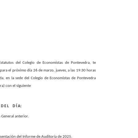
statutos del Colegio de Economistas de Pontevedra, te
para el próximo día 26 de marzo, jueves, a las 19:30 horas
a, en la s
ede del Colegio de Economistas de Pontevedra
dra)
con el siguiente
D E L D Í A:
a General anterior.
esentación del Informe de Auditoría de 2025.