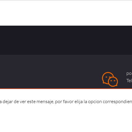
po
Te
dejar de ver este mensaje, por favor elija la opcion correspondien
okies |
Accesibilidad |
Consumidores y usuarios
Co