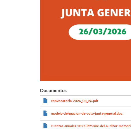
Documentos
convocatoria-2026_03_26.pdf
modelo-delegacion-de-voto-junta-general.doc
cuentas-anuales-2025-informe-del-auditor-memoria