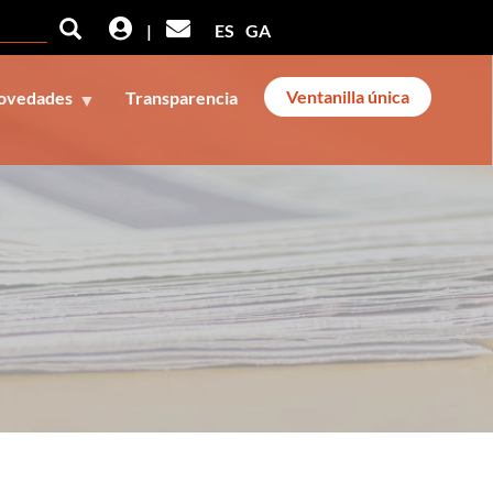
Buscar
Buscar
|
ES
GA
Ventanilla única
ovedades
Transparencia