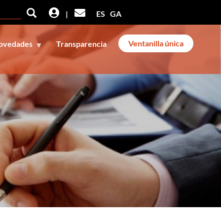
Buscar
Buscar
|
ES
GA
Ventanilla única
ovedades
Transparencia