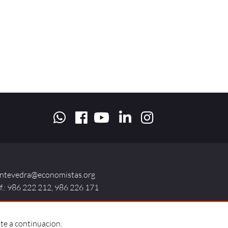
ntevedra@economistas.org
lf.: 986 222 212, 986 226 171
te a continuacion.