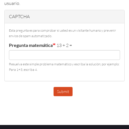
usuario.
CAPTCHA
Esta pregunta es para comprobar si usted es un visitante humano y prevenir
envíos de spam automatizado.
Pregunta matemática
13 + 2 =
Resuelva este simple problema matemático y escriba la solución; por ejemplo:
Para 1+3, escriba 4.
Submit