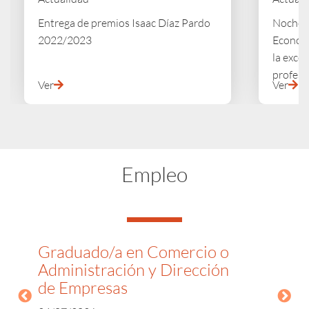
Entrega de premios Isaac Díaz Pardo
Noche d
2022/2023
Economi
la exce
profesi
Ver
Ver
Empleo
Graduado/a en Comercio o
E
Administración y Dirección
d
de Empresas
2