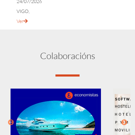
24/07/2026
V
VIGO,
V
Ver
Colaboracións